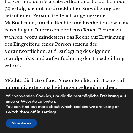
Person und dem Verantwortlichen erforderlich oder
(2) erfolgt sie mit ausdrücklicher Einwilligung der
betroffenen Person, treffe ich angemessene
Maßnahmen, um die Rechte und Freiheiten sowie die
berechtigten Interessen der betroffenen Person zu
wahren, wozu mindestens das Recht auf Erwirkung
des Eingreifens einer Person seitens des
Verantwortlichen, auf Darlegung des eigenen
Standpunkts und auf Anfechtung der Entscheidung
gehört.
Möchte die betroffene Person Rechte mit Bezug auf
automatisierte Entscheidungen geltend machen,
kann sie sich hierzu jederzeit an einen Mitarbeiter
Wir verwenden Cookies, um dir die bestmögliche Erfahrung auf
unserer Website zu bieten.
des für die Verarbeitung Verantwortlichen wenden.
You can find out more about which cookies we are using or
switch them off in
settings
.
i) Recht auf Widerruf einer datenschutzrechtlichen
Einwilligung
Akzeptieren
Jede von der Verarbeitung personenbezogener Daten